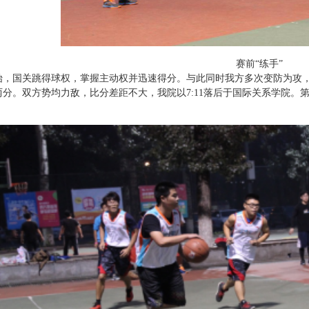
赛前“练手”
始，国关跳得球权，掌握主动权并迅速得分。与此同时我方多次变防为攻，
两分。双方势均力敌，比分差距不大，我院以7:11落后于国际关系学院。
。