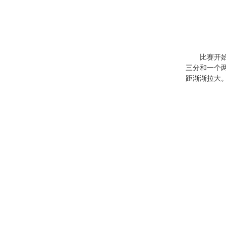
比赛开
三分和一个
距渐渐拉大